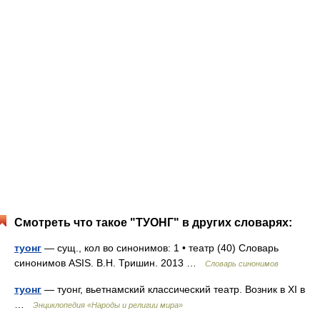
Смотреть что такое "ТУОНГ" в других словарях:
туонг
— сущ., кол во синонимов: 1 • театр (40) Словарь
синонимов ASIS. В.Н. Тришин. 2013 …
Словарь синонимов
туонг
— туонг, вьетнамский классический театр. Возник в XI в
…
Энциклопедия «Народы и религии мира»