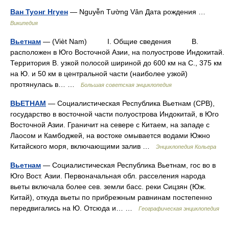
Ван Туонг Нгуен
— Nguyễn Tường Vân Дата рождения …
Википедия
Вьетнам
— (Vièt Nam) I. Общие сведения В.
расположен в Юго Восточной Азии, на полуострове Индокитай.
Территория В. узкой полосой шириной до 600 км на С., 375 км
на Ю. и 50 км в центральной части (наиболее узкой)
протянулась в… …
Большая советская энциклопедия
ВЬЕТНАМ
— Социалистическая Республика Вьетнам (СРВ),
государство в восточной части полуострова Индокитай, в Юго
Восточной Азии. Граничит на севере с Китаем, на западе с
Лаосом и Камбоджей, на востоке омывается водами Южно
Китайского моря, включающими залив …
Энциклопедия Кольера
Вьетнам
— Социалистическая Республика Вьетнам, гос во в
Юго Вост. Азии. Первоначальная обл. расселения народа
вьеты включала более сев. земли басс. реки Сицзян (Юж.
Китай), откуда вьеты по прибрежным равнинам постепенно
передвигались на Ю. Отсюда и… …
Географическая энциклопедия