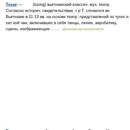
Туонг
— (tuong) вьетнамский классич. муз. театр.
Согласно историч. свидетельствам, т р Т. сложился во
Вьетнаме в 11 13 вв. на основе театр. представлений чо туонг и
хат кой чан, включавших в себя танцы, пение, акробатику,
сцены, изображающие… …
Музыкальная энциклопедия